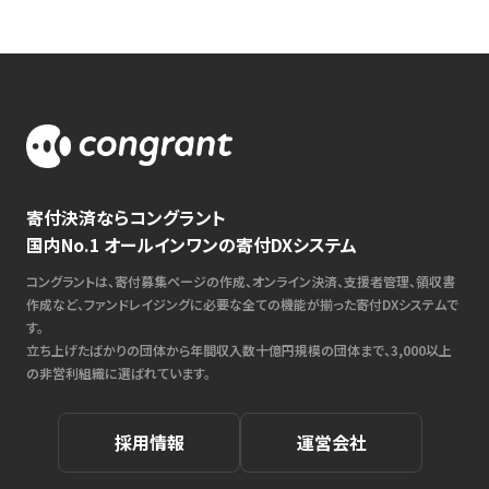
寄付決済ならコングラント
国内No.1 オールインワンの寄付DXシステム
コングラントは、寄付募集ページの作成、オンライン決済、支援者管理、領収書
作成など、ファンドレイジングに必要な全ての機能が揃った寄付DXシステムで
す。
立ち上げたばかりの団体から年間収入数十億円規模の団体まで、3,000以上
の非営利組織に選ばれています。
採用情報
運営会社