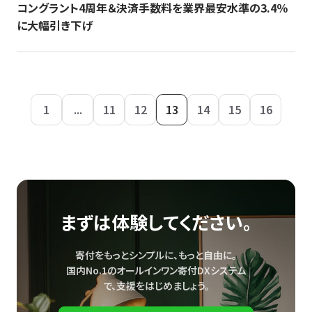
コングラント4周年＆決済手数料を業界最安水準の3.4％
に大幅引き下げ
1
...
11
12
13
14
15
16
まずは体験してください。
寄付をもっとシンプルに、もっと自由に。
国内No.1のオールインワン寄付DXシステム
で、
支援をはじめましょう。