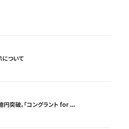
表示について
破。「コングラント for ...