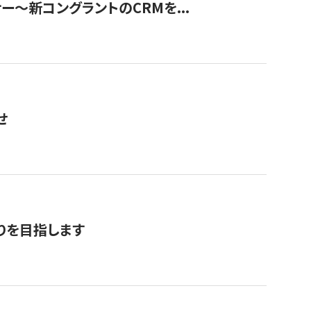
ナー〜新コングラントのCRMを...
せ
りを目指します