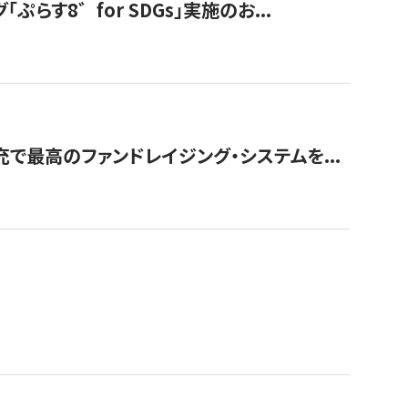
す8゛for SDGs」実施のお...
で最高のファンドレイジング・システムを...