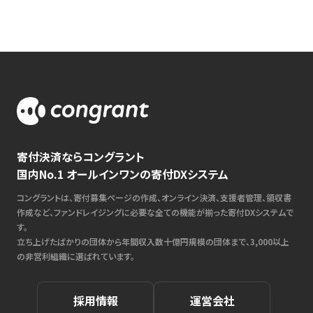
寄付決済ならコングラント
国内No.1 オールインワンの寄付DXシステム
コングラントは、寄付募集ページの作成、オンライン決済、支援者管理、領収書
作成など、ファンドレイジングに必要な全ての機能が揃った寄付DXシステムで
す。
立ち上げたばかりの団体から年間収入数十億円規模の団体まで、3,000以上
の非営利組織に選ばれています。
採用情報
運営会社