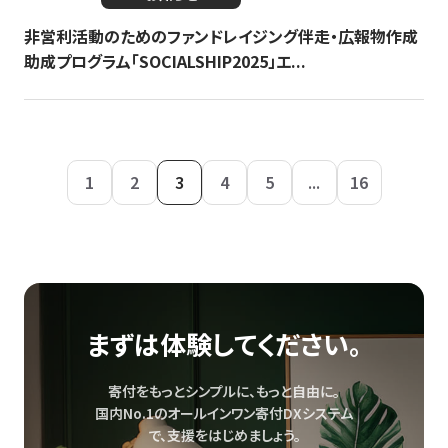
非営利活動のためのファンドレイジング伴走・広報物作成
助成プログラム「SOCIALSHIP2025」エ...
1
2
3
4
5
...
16
まずは体験してください。
寄付をもっとシンプルに、もっと自由に。
国内No.1のオールインワン寄付DXシステム
で、
支援をはじめましょう。