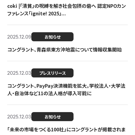
coki |「清貧」の呪縛を解き社会包摂の砦へ 認定NPOカン
ファレンス「ignite! 2025」...
2025.12.09
お知らせ
コングラント、青森県東方沖地震について情報収集開始
2025.12.03
プレスリリース
コングラント、PayPay決済機能を拡大。学校法人・大学法
人・自治体など11の法人格が導入可能に
2025.12.03
お知らせ
「未来の市場をつくる100社」にコングラントが掲載されま