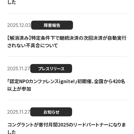
した
2025.12.03
障害報告
【解消済み】特定条件下で継続決済の次回決済が自動実行
されない不具合について
2025.11.27
プレスリリース
「認定NPOカンファレンスignite!」初開催、全国から420名
以上が参加
2025.11.27
お知らせ
コングラントが寄付月間2025のリードパートナーになりま
した