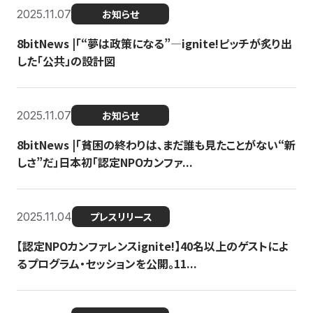
2025.11.07
お知らせ
8bitNews |「“夢は政策になる”—ignite!ピッチが炙り出
した「公共」の設計図
2025.11.07
お知らせ
8bitNews |「貧困の終わりは、まだ誰も見たことがない“新
しさ”だ」日本初「認定NPOカンファ...
2025.11.04
プレスリリース
【認定NPOカンファレンスignite!】40名以上のゲストによ
るプログラム・セッションを公開。11...