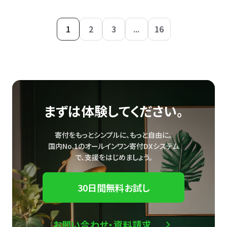
1
2
3
...
16
まずは体験してください。
寄付をもっとシンプルに、もっと自由に。
国内No.1のオールインワン寄付DXシステム
で、
支援をはじめましょう。
30日間無料お試し
お問い合わせ・資料請求