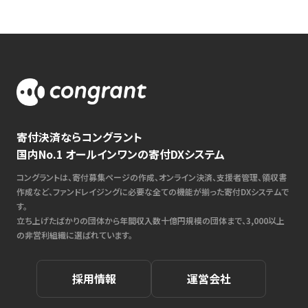
寄付決済ならコングラント
国内No.1 オールインワンの寄付DXシステム
コングラントは、寄付募集ページの作成、オンライン決済、支援者管理、領収書
作成など、ファンドレイジングに必要な全ての機能が揃った寄付DXシステムで
す。
立ち上げたばかりの団体から年間収入数十億円規模の団体まで、3,000以上
の非営利組織に選ばれています。
採用情報
運営会社