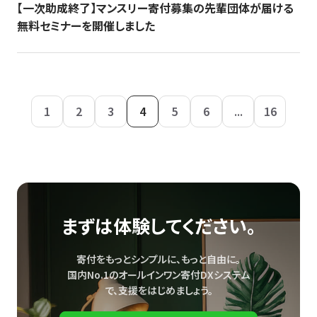
【一次助成終了】マンスリー寄付募集の先輩団体が届ける
無料セミナーを開催しました
1
2
3
4
5
6
...
16
まずは体験してください。
寄付をもっとシンプルに、もっと自由に。
国内No.1のオールインワン寄付DXシステム
で、
支援をはじめましょう。