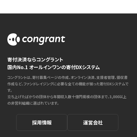
寄付決済ならコングラント
国内No.1 オールインワンの寄付DXシステム
コングラントは、寄付募集ページの作成、オンライン決済、支援者管理、領収書
作成など、ファンドレイジングに必要な全ての機能が揃った寄付DXシステムで
す。
立ち上げたばかりの団体から年間収入数十億円規模の団体まで、3,000以上
の非営利組織に選ばれています。
採用情報
運営会社