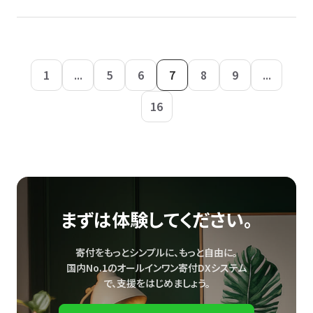
1
...
5
6
7
8
9
...
16
まずは体験してください。
寄付をもっとシンプルに、もっと自由に。
国内No.1のオールインワン寄付DXシステム
で、
支援をはじめましょう。