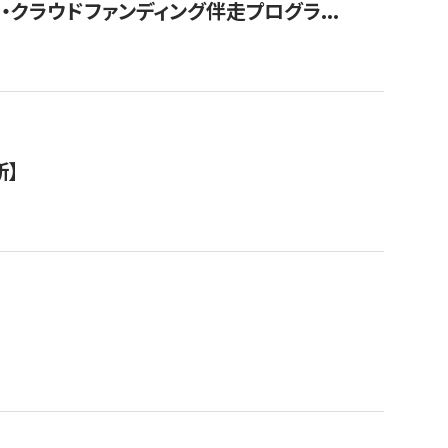
クラウドファンディング伴走プログラ...
新】