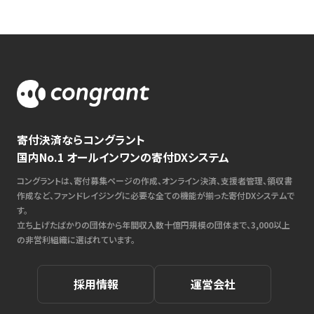
寄付決済ならコングラント
国内No.1 オールインワンの寄付DXシステム
コングラントは、寄付募集ページの作成、オンライン決済、支援者管理、領収書
作成など、ファンドレイジングに必要な全ての機能が揃った寄付DXシステムで
す。
立ち上げたばかりの団体から年間収入数十億円規模の団体まで、3,000以上
の非営利組織に選ばれています。
採用情報
運営会社