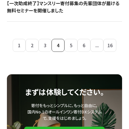
【一次助成終了】マンスリー寄付募集の先輩団体が届ける
無料セミナーを開催しました
1
2
3
4
5
6
...
16
まずは体験してください。
寄付をもっとシンプルに、もっと自由に。
国内No.1のオールインワン寄付DXシステム
で、
支援をはじめましょう。