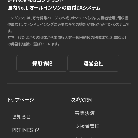
国内No.1 オールインワンの寄付DXシステム
コングラントは、寄付募集ページの作成、オンライン決済、支援者管理、領収書
作成など、ファンドレイジングに必要な全ての機能が揃った寄付DXシステムで
す。
立ち上げたばかりの団体から年間収入数十億円規模の団体まで、3,000以上
の非営利組織に選ばれています。
採用情報
運営会社
トップページ
決済/CRM
募集決済
お知らせ
支援者管理
PRTIMES