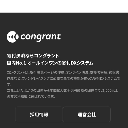
寄付決済ならコングラント
国内No.1 オールインワンの寄付DXシステム
コングラントは、寄付募集ページの作成、オンライン決済、支援者管理、領収書
作成など、ファンドレイジングに必要な全ての機能が揃った寄付DXシステムで
す。
立ち上げたばかりの団体から年間収入数十億円規模の団体まで、3,000以上
の非営利組織に選ばれています。
採用情報
運営会社