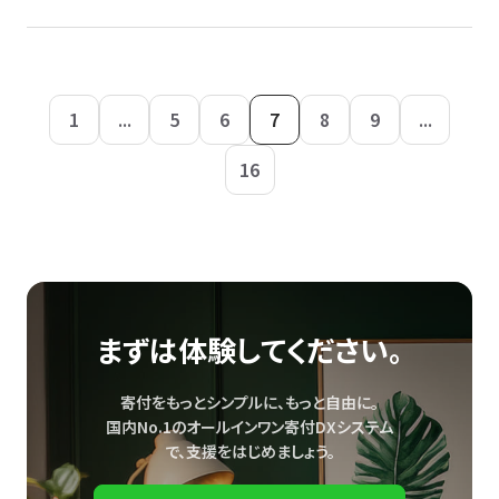
1
...
5
6
7
8
9
...
16
まずは体験してください。
寄付をもっとシンプルに、もっと自由に。
国内No.1のオールインワン寄付DXシステム
で、
支援をはじめましょう。