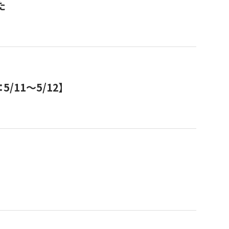
た
11～5/12】