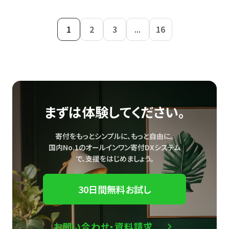
1
2
3
...
16
まずは体験してください。
寄付をもっとシンプルに、もっと自由に。
国内No.1のオールインワン寄付DXシステム
で、
支援をはじめましょう。
30日間無料お試し
お問い合わせ・資料請求