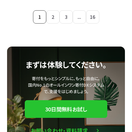
1
2
3
...
16
まずは体験してください。
寄付をもっとシンプルに、もっと自由に。
国内No.1のオールインワン寄付DXシステム
で、
支援をはじめましょう。
30日間無料お試し
お問い合わせ・資料請求