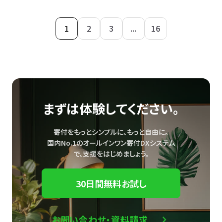
1
2
3
...
16
まずは体験してください。
寄付をもっとシンプルに、もっと自由に。
国内No.1のオールインワン寄付DXシステム
で、
支援をはじめましょう。
30日間無料お試し
お問い合わせ・資料請求