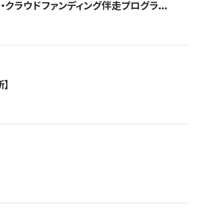
クラウドファンディング伴走プログラ...
新】