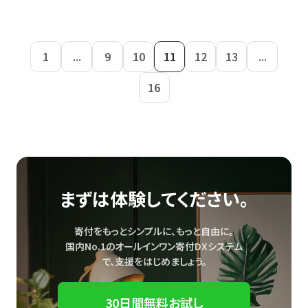
1
...
9
10
11
12
13
...
16
まずは体験してください。
寄付をもっとシンプルに、もっと自由に。
国内No.1のオールインワン寄付DXシステム
で、
支援をはじめましょう。
30日間無料お試し