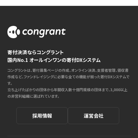
寄付決済ならコングラント
国内No.1 オールインワンの寄付DXシステム
コングラントは、寄付募集ページの作成、オンライン決済、支援者管理、領収書
作成など、ファンドレイジングに必要な全ての機能が揃った寄付DXシステムで
す。
立ち上げたばかりの団体から年間収入数十億円規模の団体まで、3,000以上
の非営利組織に選ばれています。
採用情報
運営会社