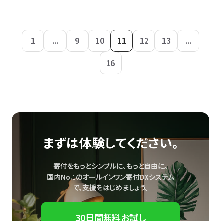
1
...
9
10
11
12
13
...
16
まずは体験してください。
寄付をもっとシンプルに、もっと自由に。
国内No.1のオールインワン寄付DXシステム
で、
支援をはじめましょう。
30日間無料お試し