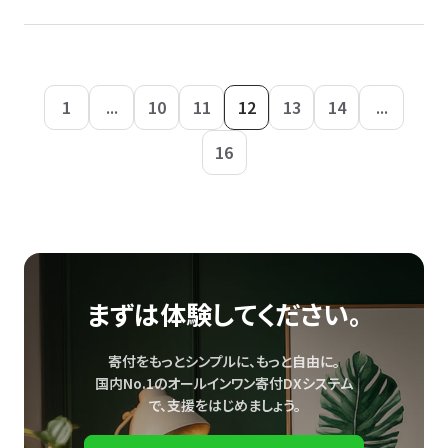
1
...
10
11
12
13
14
...
16
まずは体験してください。
寄付をもっとシンプルに、もっと自由に。
国内No.1のオールインワン寄付DXシステム
で、
支援をはじめましょう。