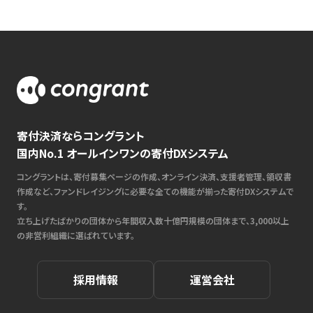
寄付決済ならコングラント
国内No.1 オールインワンの寄付DXシステム
コングラントは、寄付募集ページの作成、オンライン決済、支援者管理、領収書
作成など、ファンドレイジングに必要な全ての機能が揃った寄付DXシステムで
す。
立ち上げたばかりの団体から年間収入数十億円規模の団体まで、3,000以上
の非営利組織に選ばれています。
採用情報
運営会社