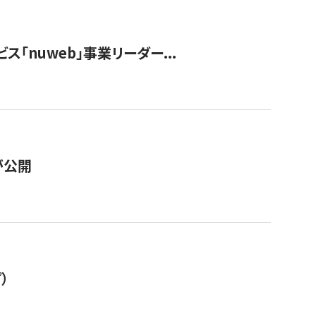
ス「nuweb」事業リーダー...
が公開
）