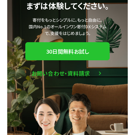
まずは体験してください。
寄付をもっとシンプルに、もっと自由に。
国内No.1のオールインワン寄付DXシステム
で、
支援をはじめましょう。
30日間無料お試し
お問い合わせ・資料請求