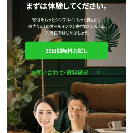
まずは体験してください。
寄付をもっとシンプルに、もっと自由に。
国内No.1のオールインワン寄付DXシステム
で、
支援をはじめましょう。
30日間無料お試し
お問い合わせ・資料請求