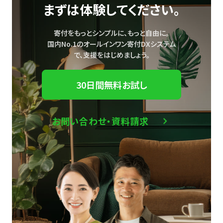
まずは体験してください。
寄付をもっとシンプルに、もっと自由に。
国内No.1のオールインワン寄付DXシステム
で、
支援をはじめましょう。
30日間無料お試し
お問い合わせ・資料請求