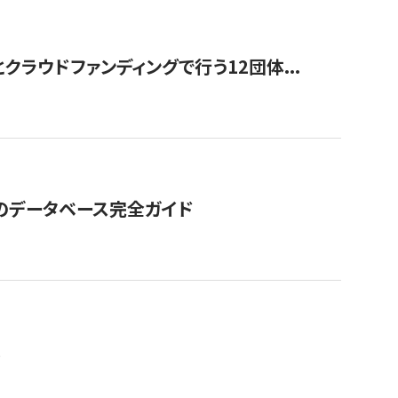
ラウドファンディングで行う12団体...
GOのデータベース完全ガイド
。