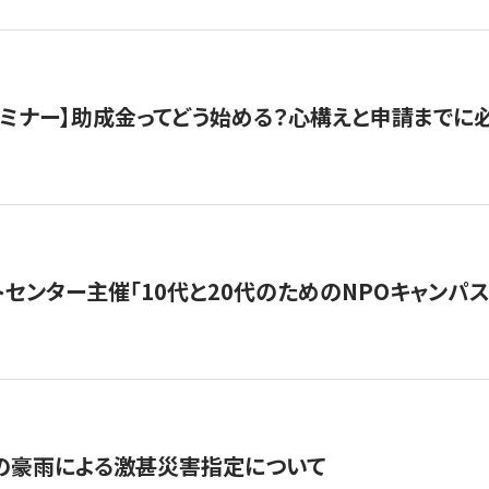
催セミナー】助成金ってどう始める？心構えと申請までに
トセンター主催「10代と20代のためのNPOキャンパ
の豪雨による激甚災害指定について