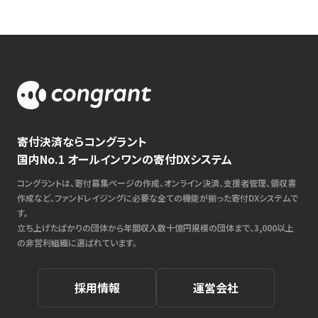
寄付決済ならコングラント
国内No.1 オールインワンの寄付DXシステム
コングラントは、寄付募集ページの作成、オンライン決済、支援者管理、領収書
作成など、ファンドレイジングに必要な全ての機能が揃った寄付DXシステムで
す。
立ち上げたばかりの団体から年間収入数十億円規模の団体まで、3,000以上
の非営利組織に選ばれています。
採用情報
運営会社