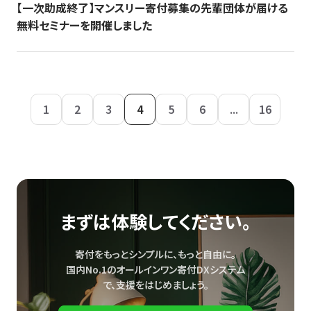
【一次助成終了】マンスリー寄付募集の先輩団体が届ける
無料セミナーを開催しました
1
2
3
4
5
6
...
16
まずは体験してください。
寄付をもっとシンプルに、もっと自由に。
国内No.1のオールインワン寄付DXシステム
で、
支援をはじめましょう。