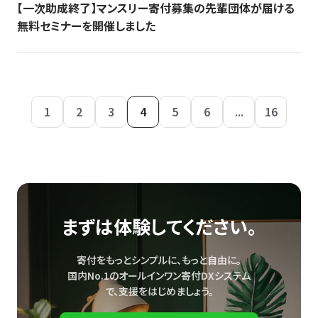
【一次助成終了】マンスリー寄付募集の先輩団体が届ける
無料セミナーを開催しました
1
2
3
4
5
6
...
16
まずは体験してください。
寄付をもっとシンプルに、もっと自由に。
国内No.1のオールインワン寄付DXシステム
で、
支援をはじめましょう。