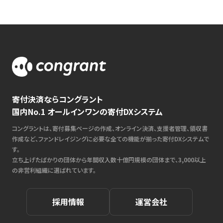
寄付決済ならコングラント
国内No.1 オールインワンの寄付DXシステム
コングラントは、寄付募集ページの作成、オンライン決済、支援者管理、領収書
作成など、ファンドレイジングに必要な全ての機能が揃った寄付DXシステムで
す。
立ち上げたばかりの団体から年間収入数十億円規模の団体まで、3,000以上
の非営利組織に選ばれています。
採用情報
運営会社