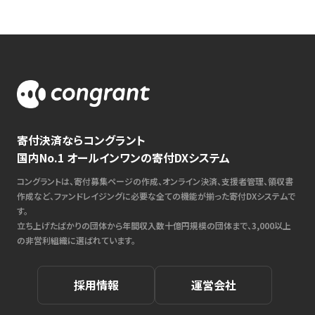
寄付決済ならコングラント
国内No.1 オールインワンの寄付DXシステム
コングラントは、寄付募集ページの作成、オンライン決済、支援者管理、領収書
作成など、ファンドレイジングに必要な全ての機能が揃った寄付DXシステムで
す。
立ち上げたばかりの団体から年間収入数十億円規模の団体まで、3,000以上
の非営利組織に選ばれています。
採用情報
運営会社