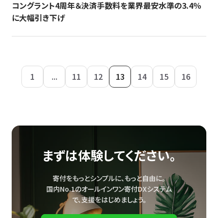
コングラント4周年＆決済手数料を業界最安水準の3.4％
に大幅引き下げ
1
...
11
12
13
14
15
16
まずは体験してください。
寄付をもっとシンプルに、もっと自由に。
国内No.1のオールインワン寄付DXシステム
で、
支援をはじめましょう。