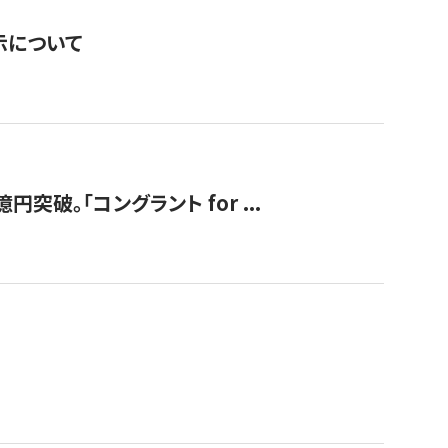
表示について
破。「コングラント for ...