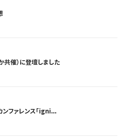
想
か共催）に登壇しました
ンファレンス「igni...