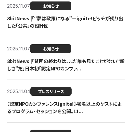
2025.11.07
お知らせ
8bitNews |「“夢は政策になる”—ignite!ピッチが炙り出
した「公共」の設計図
2025.11.07
お知らせ
8bitNews |「貧困の終わりは、まだ誰も見たことがない“新
しさ”だ」日本初「認定NPOカンファ...
2025.11.04
プレスリリース
【認定NPOカンファレンスignite!】40名以上のゲストによ
るプログラム・セッションを公開。11...