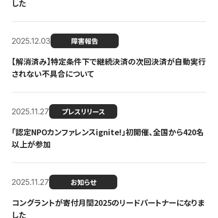
した
2025.12.03
障害報告
【解消済み】特定条件下で継続決済の次回決済が自動実行
されない不具合について
2025.11.27
プレスリリース
「認定NPOカンファレンスignite!」初開催、全国から420名
以上が参加
2025.11.27
お知らせ
コングラントが寄付月間2025のリードパートナーになりま
した