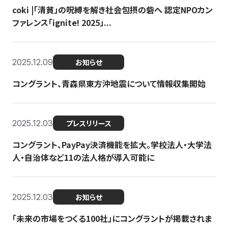
coki |「清貧」の呪縛を解き社会包摂の砦へ 認定NPOカン
ファレンス「ignite! 2025」...
2025.12.09
お知らせ
コングラント、青森県東方沖地震について情報収集開始
2025.12.03
プレスリリース
コングラント、PayPay決済機能を拡大。学校法人・大学法
人・自治体など11の法人格が導入可能に
2025.12.03
お知らせ
「未来の市場をつくる100社」にコングラントが掲載されま