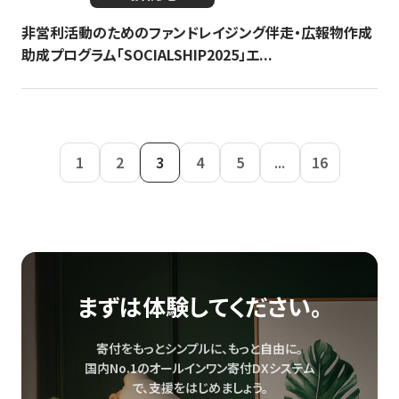
非営利活動のためのファンドレイジング伴走・広報物作成
助成プログラム「SOCIALSHIP2025」エ...
1
2
3
4
5
...
16
まずは体験してください。
寄付をもっとシンプルに、もっと自由に。
国内No.1のオールインワン寄付DXシステム
で、
支援をはじめましょう。