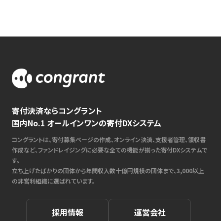
寄付決済ならコングラント
国内No.1 オールインワンの寄付DXシステム
コングラントは、寄付募集ページの作成、オンライン決済、支援者管理、領収書
作成など、ファンドレイジングに必要な全ての機能が揃った寄付DXシステムで
す。
立ち上げたばかりの団体から年間収入数十億円規模の団体まで、3,000以上
の非営利組織に選ばれています。
採用情報
運営会社