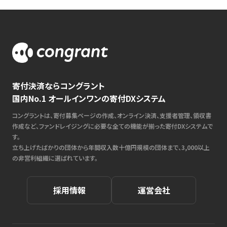
寄付決済ならコングラント
国内No.1 オールインワンの寄付DXシステム
コングラントは、寄付募集ページの作成、オンライン決済、支援者管理、領収書
作成など、ファンドレイジングに必要な全ての機能が揃った寄付DXシステムで
す。
立ち上げたばかりの団体から年間収入数十億円規模の団体まで、3,000以上
の非営利組織に選ばれています。
採用情報
運営会社