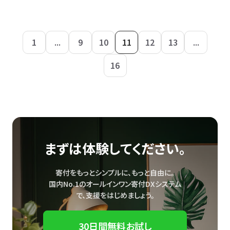
1
...
9
10
11
12
13
...
16
まずは体験してください。
寄付をもっとシンプルに、もっと自由に。
国内No.1のオールインワン寄付DXシステム
で、
支援をはじめましょう。
30日間無料お試し