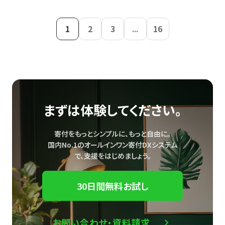
1
2
3
...
16
まずは体験してください。
寄付をもっとシンプルに、もっと自由に。
国内No.1のオールインワン寄付DXシステム
で、
支援をはじめましょう。
30日間無料お試し
お問い合わせ・資料請求