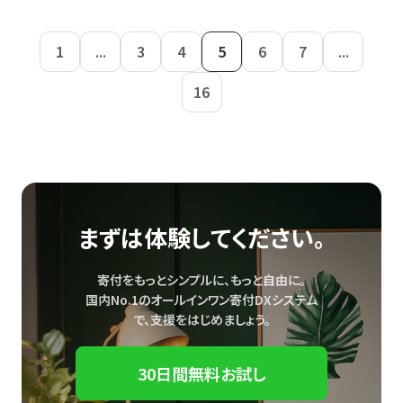
1
...
3
4
5
6
7
...
16
まずは体験してください。
寄付をもっとシンプルに、もっと自由に。
国内No.1のオールインワン寄付DXシステム
で、
支援をはじめましょう。
30日間無料お試し