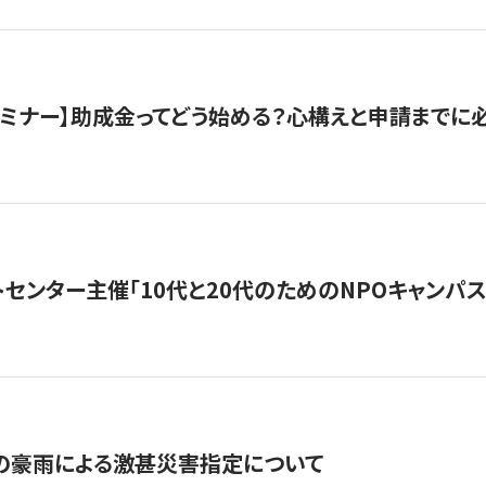
催セミナー】助成金ってどう始める？心構えと申請までに
トセンター主催「10代と20代のためのNPOキャンパ
の豪雨による激甚災害指定について