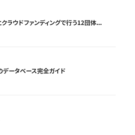
ラウドファンディングで行う12団体...
GOのデータベース完全ガイド
。