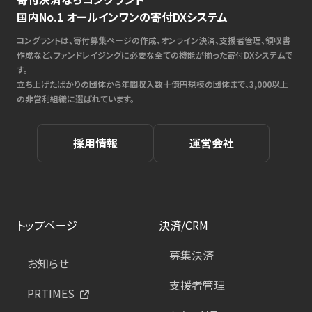
国内No.1 オールインワンの寄付DXシステム
コングラントは、寄付募集ページの作成、オンライン決済、支援者管理、領収書
作成など、ファンドレイジングに必要な全ての機能が揃った寄付DXシステムで
す。
立ち上げたばかりの団体から年間収入数十億円規模の団体まで、3,000以上
の非営利組織に選ばれています。
採用情報
運営会社
トップページ
決済/CRM
募集決済
お知らせ
支援者管理
PRTIMES