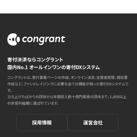
寄付決済ならコングラント
国内No.1 オールインワンの寄付DXシステム
コングラントは、寄付募集ページの作成、オンライン決済、支援者管理、領収書
作成など、ファンドレイジングに必要な全ての機能が揃った寄付DXシステムで
す。
立ち上げたばかりの団体から年間収入数十億円規模の団体まで、3,000以上
の非営利組織に選ばれています。
採用情報
運営会社