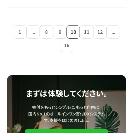
1
...
8
9
10
11
12
...
16
まずは体験してください。
寄付をもっとシンプルに、もっと自由に。
国内No.1のオールインワン寄付DXシステム
で、
支援をはじめましょう。