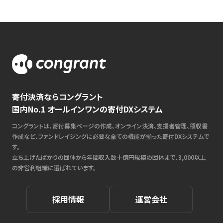
寄付決済ならコングラント
国内No.1 オールインワンの寄付DXシステム
コングラントは、寄付募集ページの作成、オンライン決済、支援者管理、領収書
作成など、ファンドレイジングに必要な全ての機能が揃った寄付DXシステムで
す。
立ち上げたばかりの団体から年間収入数十億円規模の団体まで、3,000以上
の非営利組織に選ばれています。
採用情報
運営会社