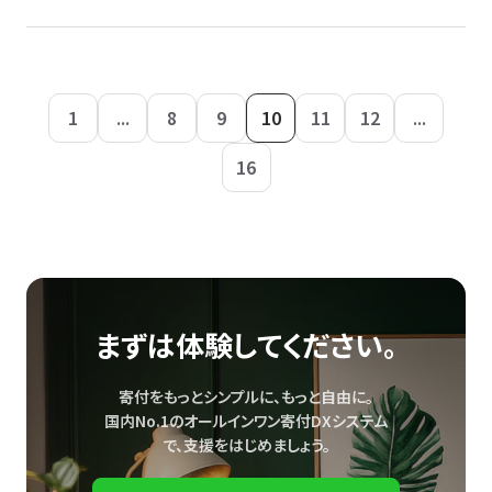
1
...
8
9
10
11
12
...
16
まずは体験してください。
寄付をもっとシンプルに、もっと自由に。
国内No.1のオールインワン寄付DXシステム
で、
支援をはじめましょう。