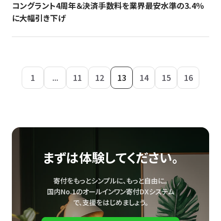
コングラント4周年＆決済手数料を業界最安水準の3.4％
に大幅引き下げ
1
...
11
12
13
14
15
16
まずは体験してください。
寄付をもっとシンプルに、もっと自由に。
国内No.1のオールインワン寄付DXシステム
で、
支援をはじめましょう。