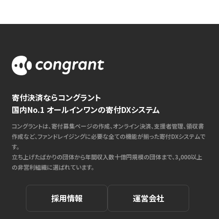
寄付決済ならコングラント
国内No.1 オールインワンの寄付DXシステム
コングラントは、寄付募集ページの作成、オンライン決済、支援者管理、領収書
作成など、ファンドレイジングに必要な全ての機能が揃った寄付DXシステムで
す。
立ち上げたばかりの団体から年間収入数十億円規模の団体まで、3,000以上
の非営利組織に選ばれています。
採用情報
運営会社