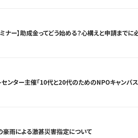
催セミナー】助成金ってどう始める？心構えと申請までに
トセンター主催「10代と20代のためのNPOキャンパ
の豪雨による激甚災害指定について