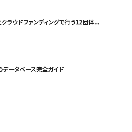
ラウドファンディングで行う12団体...
GOのデータベース完全ガイド
。