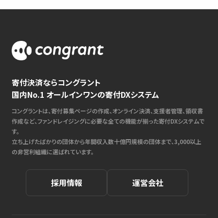
寄付決済ならコングラント
国内No.1 オールインワンの寄付DXシステム
コングラントは、寄付募集ページの作成、オンライン決済、支援者管理、領収書
作成など、ファンドレイジングに必要な全ての機能が揃った寄付DXシステムで
す。
立ち上げたばかりの団体から年間収入数十億円規模の団体まで、3,000以上
の非営利組織に選ばれています。
採用情報
運営会社