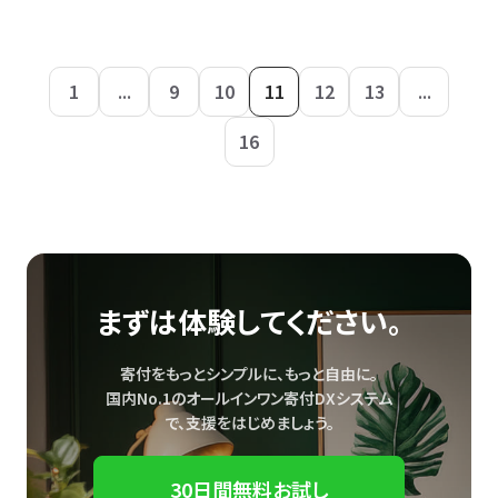
1
...
9
10
11
12
13
...
16
まずは体験してください。
寄付をもっとシンプルに、もっと自由に。
国内No.1のオールインワン寄付DXシステム
で、
支援をはじめましょう。
30日間無料お試し