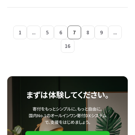
1
...
5
6
7
8
9
...
16
まずは体験してください。
寄付をもっとシンプルに、もっと自由に。
国内No.1のオールインワン寄付DXシステム
で、
支援をはじめましょう。