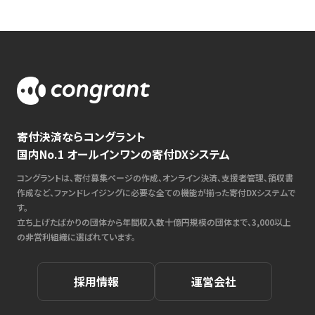
寄付決済ならコングラント
国内No.1 オールインワンの寄付DXシステム
コングラントは、寄付募集ページの作成、オンライン決済、支援者管理、領収書
作成など、ファンドレイジングに必要な全ての機能が揃った寄付DXシステムで
す。
立ち上げたばかりの団体から年間収入数十億円規模の団体まで、3,000以上
の非営利組織に選ばれています。
採用情報
運営会社