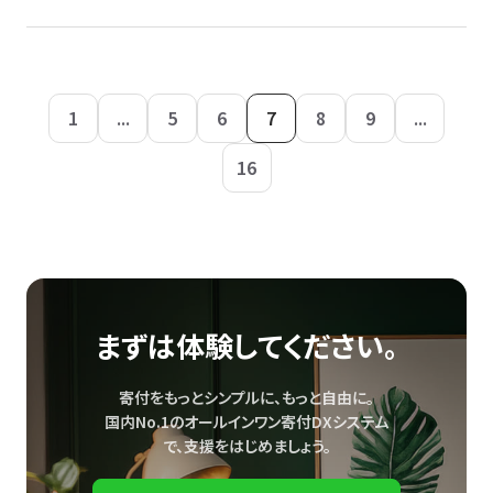
1
...
5
6
7
8
9
...
16
まずは体験してください。
寄付をもっとシンプルに、もっと自由に。
国内No.1のオールインワン寄付DXシステム
で、
支援をはじめましょう。