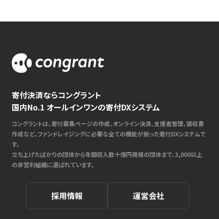
寄付決済ならコングラント
国内No.1 オールインワンの寄付DXシステム
コングラントは、寄付募集ページの作成、オンライン決済、支援者管理、領収書
作成など、ファンドレイジングに必要な全ての機能が揃った寄付DXシステムで
す。
立ち上げたばかりの団体から年間収入数十億円規模の団体まで、3,000以上
の非営利組織に選ばれています。
採用情報
運営会社