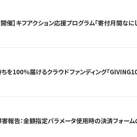
12/7開催】キフアクション応援プログラム「寄付月間なに
を100％届けるクラウドファンディング「GIVING100 b
障害報告：金額指定パラメータ使用時の決済フォーム