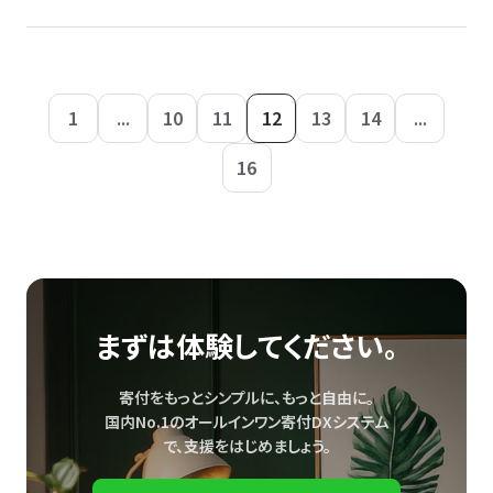
1
...
10
11
12
13
14
...
16
まずは体験してください。
寄付をもっとシンプルに、もっと自由に。
国内No.1のオールインワン寄付DXシステム
で、
支援をはじめましょう。