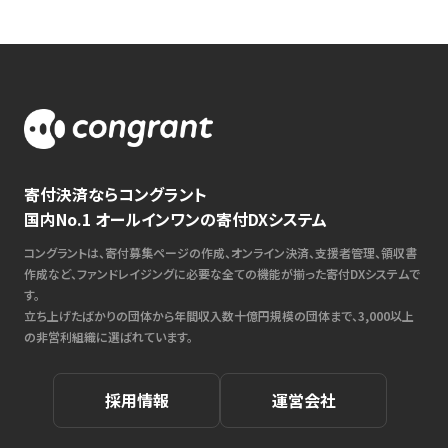
寄付決済ならコングラント
国内No.1 オールインワンの寄付DXシステム
コングラントは、寄付募集ページの作成、オンライン決済、支援者管理、領収書
作成など、ファンドレイジングに必要な全ての機能が揃った寄付DXシステムで
す。
立ち上げたばかりの団体から年間収入数十億円規模の団体まで、3,000以上
の非営利組織に選ばれています。
採用情報
運営会社