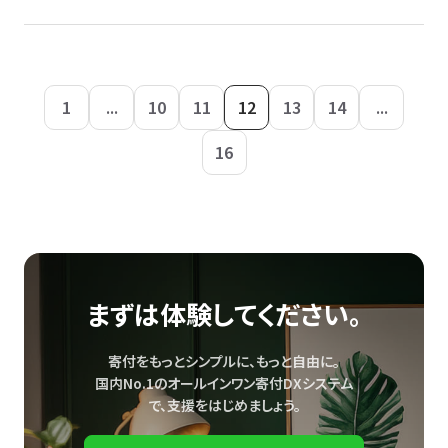
1
...
10
11
12
13
14
...
16
まずは体験してください。
寄付をもっとシンプルに、もっと自由に。
国内No.1のオールインワン寄付DXシステム
で、
支援をはじめましょう。