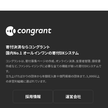
寄付決済ならコングラント
国内No.1 オールインワンの寄付DXシステム
コングラントは、寄付募集ページの作成、オンライン決済、支援者管理、領収書
作成など、ファンドレイジングに必要な全ての機能が揃った寄付DXシステムで
す。
立ち上げたばかりの団体から年間収入数十億円規模の団体まで、3,000以上
の非営利組織に選ばれています。
採用情報
運営会社