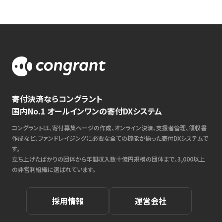
寄付決済ならコングラント
国内No.1 オールインワンの寄付DXシステム
コングラントは、寄付募集ページの作成、オンライン決済、支援者管理、領収書
作成など、ファンドレイジングに必要な全ての機能が揃った寄付DXシステムで
す。
立ち上げたばかりの団体から年間収入数十億円規模の団体まで、3,000以上
の非営利組織に選ばれています。
採用情報
運営会社