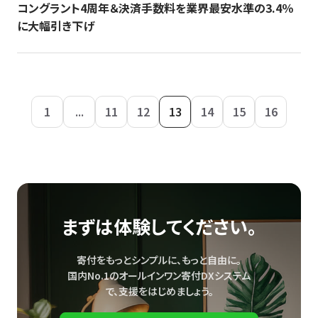
コングラント4周年＆決済手数料を業界最安水準の3.4％
に大幅引き下げ
1
...
11
12
13
14
15
16
まずは体験してください。
寄付をもっとシンプルに、もっと自由に。
国内No.1のオールインワン寄付DXシステム
で、
支援をはじめましょう。