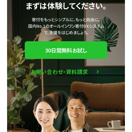
まずは体験してください。
寄付をもっとシンプルに、もっと自由に。
国内No.1のオールインワン寄付DXシステム
で、
支援をはじめましょう。
30日間無料お試し
お問い合わせ・資料請求