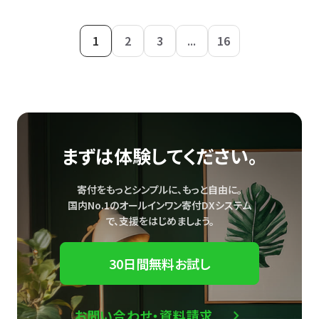
1
2
3
...
16
まずは体験してください。
寄付をもっとシンプルに、もっと自由に。
国内No.1のオールインワン寄付DXシステム
で、
支援をはじめましょう。
30日間無料お試し
お問い合わせ・資料請求