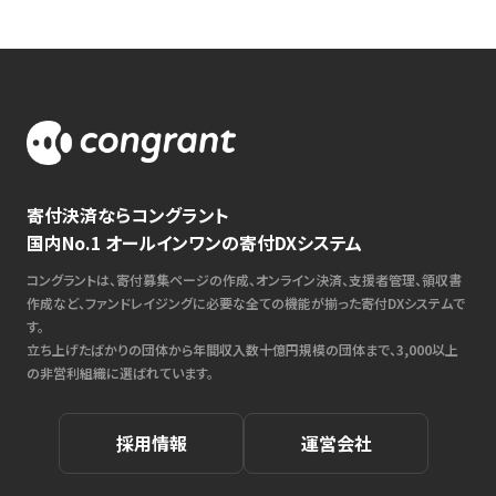
寄付決済ならコングラント
国内No.1 オールインワンの寄付DXシステム
コングラントは、寄付募集ページの作成、オンライン決済、支援者管理、領収書
作成など、ファンドレイジングに必要な全ての機能が揃った寄付DXシステムで
す。
立ち上げたばかりの団体から年間収入数十億円規模の団体まで、3,000以上
の非営利組織に選ばれています。
採用情報
運営会社