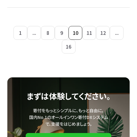
1
...
8
9
10
11
12
...
16
まずは体験してください。
寄付をもっとシンプルに、もっと自由に。
国内No.1のオールインワン寄付DXシステム
で、
支援をはじめましょう。