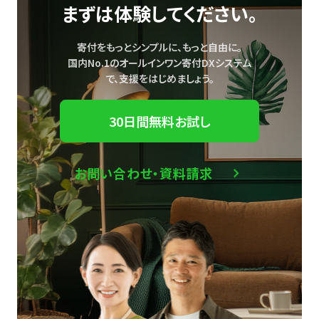
まずは体験してください。
寄付をもっとシンプルに、もっと自由に。
国内No.1のオールインワン寄付DXシステム
で、
支援をはじめましょう。
30日間無料お試し
お問い合わせ・資料請求