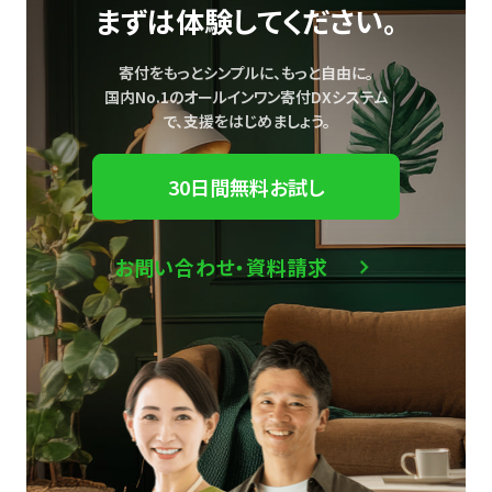
まずは体験してください。
寄付をもっとシンプルに、もっと自由に。
国内No.1のオールインワン寄付DXシステム
で、
支援をはじめましょう。
30日間無料お試し
お問い合わせ・資料請求